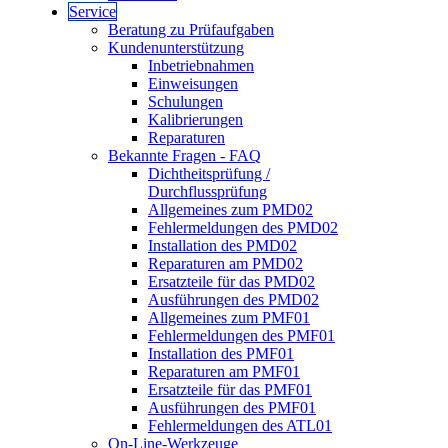
Service
Beratung zu Prüfaufgaben
Kundenunterstützung
Inbetriebnahmen
Einweisungen
Schulungen
Kalibrierungen
Reparaturen
Bekannte Fragen - FAQ
Dichtheitsprüfung /
Durchflussprüfung
Allgemeines zum PMD02
Fehlermeldungen des PMD02
Installation des PMD02
Reparaturen am PMD02
Ersatzteile für das PMD02
Ausführungen des PMD02
Allgemeines zum PMF01
Fehlermeldungen des PMF01
Installation des PMF01
Reparaturen am PMF01
Ersatzteile für das PMF01
Ausführungen des PMF01
Fehlermeldungen des ATL01
On-Line-Werkzeuge