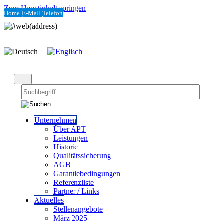
Zum Hauptinhalt springen
Home
E-Mail
Telefon
Unternehmen
Über APT
Leistungen
Historie
Qualitätssicherung
AGB
Garantiebedingungen
Referenzliste
Partner / Links
Aktuelles
Stellenangebote
März 2025