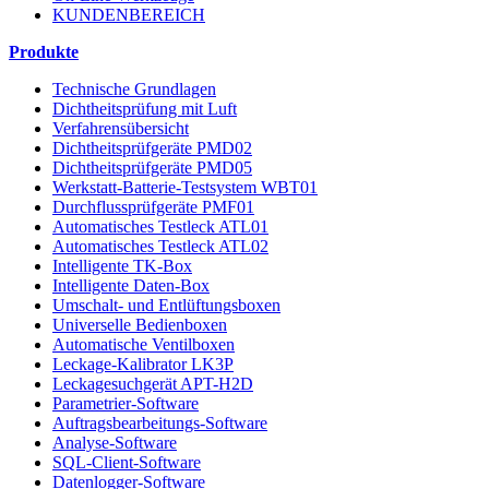
KUNDENBEREICH
Produkte
Technische Grundlagen
Dichtheitsprüfung mit Luft
Verfahrensübersicht
Dichtheitsprüfgeräte PMD02
Dichtheitsprüfgeräte PMD05
Werkstatt-Batterie-Testsystem WBT01
Durchflussprüfgeräte PMF01
Automatisches Testleck ATL01
Automatisches Testleck ATL02
Intelligente TK-Box
Intelligente Daten-Box
Umschalt- und Entlüftungsboxen
Universelle Bedienboxen
Automatische Ventilboxen
Leckage-Kalibrator LK3P
Leckagesuchgerät APT-H2D
Parametrier-Software
Auftragsbearbeitungs-Software
Analyse-Software
SQL-Client-Software
Datenlogger-Software