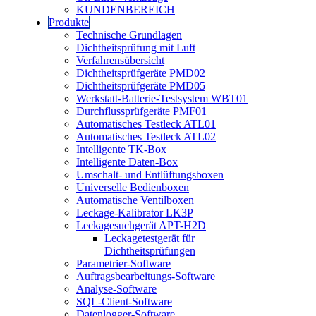
KUNDENBEREICH
Produkte
Technische Grundlagen
Dichtheitsprüfung mit Luft
Verfahrensübersicht
Dichtheitsprüfgeräte PMD02
Dichtheitsprüfgeräte PMD05
Werkstatt-Batterie-Testsystem WBT01
Durchflussprüfgeräte PMF01
Automatisches Testleck ATL01
Automatisches Testleck ATL02
Intelligente TK-Box
Intelligente Daten-Box
Umschalt- und Entlüftungsboxen
Universelle Bedienboxen
Automatische Ventilboxen
Leckage-Kalibrator LK3P
Leckagesuchgerät APT-H2D
Leckagetestgerät für
Dichtheitsprüfungen
Parametrier-Software
Auftragsbearbeitungs-Software
Analyse-Software
SQL-Client-Software
Datenlogger-Software