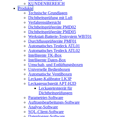
KUNDENBEREICH
Produkte
Technische Grundlagen
Dichtheitsprüfung mit Luft
Verfahrensübersicht
Dichtheitsprüfgeräte PMD02
Dichtheitsprüfgeräte PMD05
Werkstatt-Batterie-Testsystem WBT01
Durchflussprüfgeräte PMF01
Automatisches Testleck ATL01
Automatisches Testleck ATL02
Intelligente TK-Box
Intelligente Daten-Box
Umschalt- und Entlüftungsboxen
Universelle Bedienboxen
Automatische Ventilboxen
Leckage-Kalibrator LK3P
Leckagesuchgerät APT-H2D
Leckagetestgerät für
Dichtheitsprüfungen
Parametrier-Software
Auftragsbearbeitungs-Software
Analyse-Software
SQL-Client-Software
Datenlogger-Software