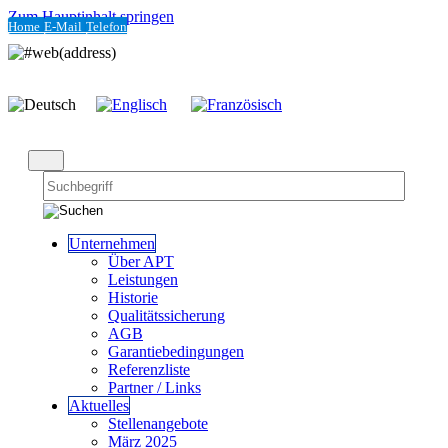
Zum Hauptinhalt springen
Home
E-Mail
Telefon
Unternehmen
Über APT
Leistungen
Historie
Qualitätssicherung
AGB
Garantiebedingungen
Referenzliste
Partner / Links
Aktuelles
Stellenangebote
März 2025