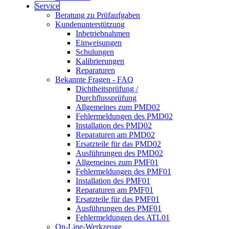
Service
Beratung zu Prüfaufgaben
Kundenunterstützung
Inbetriebnahmen
Einweisungen
Schulungen
Kalibrierungen
Reparaturen
Bekannte Fragen - FAQ
Dichtheitsprüfung /
Durchflussprüfung
Allgemeines zum PMD02
Fehlermeldungen des PMD02
Installation des PMD02
Reparaturen am PMD02
Ersatzteile für das PMD02
Ausführungen des PMD02
Allgemeines zum PMF01
Fehlermeldungen des PMF01
Installation des PMF01
Reparaturen am PMF01
Ersatzteile für das PMF01
Ausführungen des PMF01
Fehlermeldungen des ATL01
On-Line-Werkzeuge