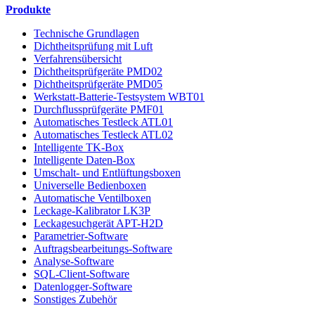
Produkte
Technische Grundlagen
Dichtheitsprüfung mit Luft
Verfahrensübersicht
Dichtheitsprüfgeräte PMD02
Dichtheitsprüfgeräte PMD05
Werkstatt-Batterie-Testsystem WBT01
Durchflussprüfgeräte PMF01
Automatisches Testleck ATL01
Automatisches Testleck ATL02
Intelligente TK-Box
Intelligente Daten-Box
Umschalt- und Entlüftungsboxen
Universelle Bedienboxen
Automatische Ventilboxen
Leckage-Kalibrator LK3P
Leckagesuchgerät APT-H2D
Parametrier-Software
Auftragsbearbeitungs-Software
Analyse-Software
SQL-Client-Software
Datenlogger-Software
Sonstiges Zubehör